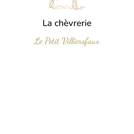
nos chèvres et nos fromages
LA FERME
La chèvrerie
Le Petit Villiersfaux
Nos chèvres alpines
Un troupeau de 350 chèvres
EN SAVOIR +